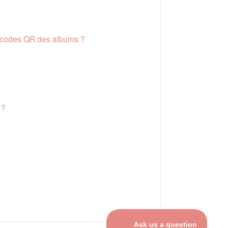
les codes QR des albums ?
?
 ?