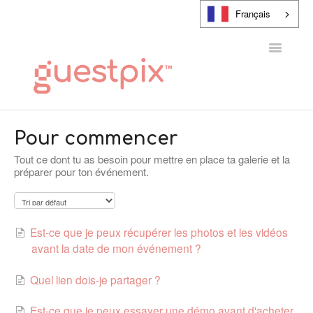
Français
Toggle
Navigatio
CENTRE D'AIDE
Pour commencer
Tout ce dont tu as besoin pour mettre en place ta galerie et la
CONTACT
préparer pour ton événement.
Est-ce que je peux récupérer les photos et les vidéos
avant la date de mon événement ?
Quel lien dois-je partager ?
Est-ce que je peux essayer une démo avant d'acheter