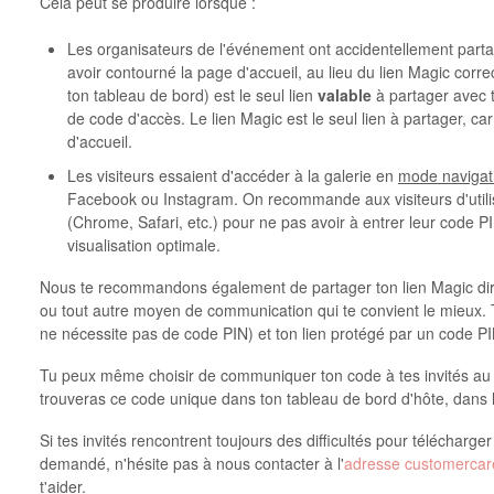
Cela peut se produire lorsque :
Les organisateurs de l'événement ont accidentellement par
avoir contourné la page d'accueil, au lieu du lien Magic corre
ton tableau de bord) est le seul lien
valable
à partager avec t
de code d'accès. Le lien Magic est le seul lien à partager, car 
d'accueil.
Les visiteurs essaient d'accéder à la galerie en
mode navigat
Facebook ou Instagram. On recommande aux visiteurs d'utili
(Chrome, Safari, etc.) pour ne pas avoir à entrer leur code P
visualisation optimale.
Nous te recommandons également de partager ton lien Magic dir
ou tout autre moyen de communication qui te convient le mieux. Tu
ne nécessite pas de code PIN) et ton lien protégé par un code PI
Tu peux même choisir de communiquer ton code à tes invités au c
trouveras ce code unique dans ton tableau de bord d'hôte, dans l
Si tes invités rencontrent toujours des difficultés pour télécharge
demandé, n'hésite pas à nous contacter à l'
adresse customerca
t'aider.