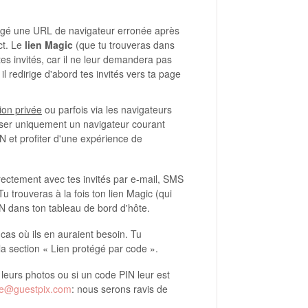
tagé une URL de navigateur erronée après
ct. Le
lien Magic
(que tu trouveras dans
es invités, car il ne leur demandera pas
il redirige d'abord tes invités vers ta page
ion privée
ou parfois via les navigateurs
ser uniquement un navigateur courant
IN et profiter d'une expérience de
ectement avec tes invités par e-mail, SMS
 trouveras à la fois ton lien Magic (qui
N dans ton tableau de bord d'hôte.
as où ils en auraient besoin. Tu
a section « Lien protégé par code ».
r leurs photos ou si un code PIN leur est
re@guestpix.com
: nous serons ravis de