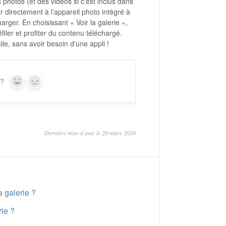
s photos (et des vidéos si c'est inclus dans
ler directement à l'appareil photo intégré à
rger. En choisissant « Voir la galerie »,
éfiler et profiter du contenu téléchargé.
ile, sans avoir besoin d'une appli !
 ?
Oui
Non
Dernière mise à jour le 20 mars 2026
a galerie ?
rie ?