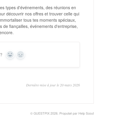
es types d'événements, des réunions en
ur découvrir nos offres et trouver celle qui
immortaliser tous tes moments spéciaux,
s de fiançailles, événements d'entreprise,
encore.
 ?
Oui
Non
Dernière mise à jour le 20 mars 2026
©
GUESTPIX 2026.
Propulsé par
Help Scout