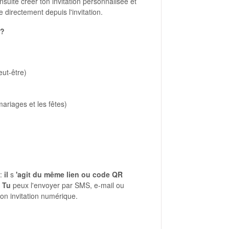
nsuite créer ton invitation personnalisée et
e directement depuis l'invitation.
 ?
eut-être)
ariages et les fêtes)
 :
il
s
'agit du même lien ou code QR
. Tu
peux l'envoyer par SMS, e-mail ou
ton invitation numérique.