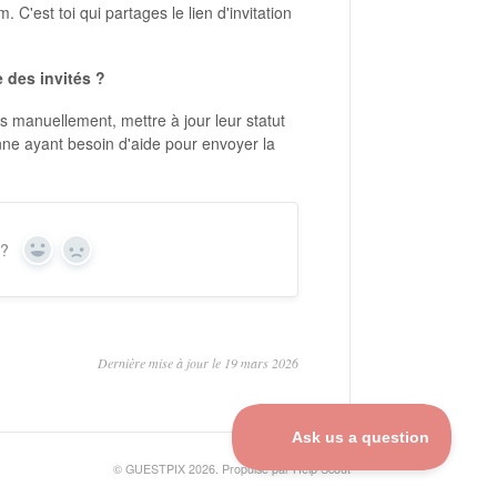
C'est toi qui partages le lien d'invitation
e des invités ?
és manuellement, mettre à jour leur statut
ne ayant besoin d'aide pour envoyer la
 ?
Oui
Non
Dernière mise à jour le 19 mars 2026
©
GUESTPIX 2026.
Propulsé par
Help Scout